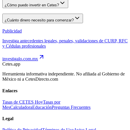
¿Cómo puedo invertir en Cetes?
¿Cuánto dinero necesito para comenzar?
Publicidad
Investiga antecedentes legales, penales, validaciones de CURP, RFC
y Cédulas profesionales
investigalo.com.mx
Cetes
.app
Herramienta informativa independiente. No afiliada al Gobierno de
México ni a CetesDirecto.com
Enlaces
Tasas de CETES Hoy
Tasas por
Mes
Calculadora
Educación
Preguntas Frecuentes
Legal
Política de Privacidad
Términos de Uso
Aviso Legal