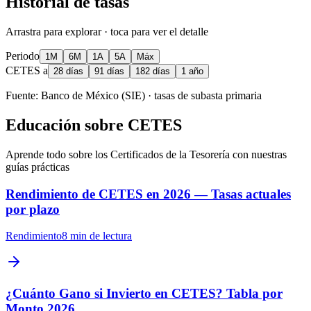
Historial de tasas
Arrastra para explorar · toca para ver el detalle
Periodo
1M
6M
1A
5A
Máx
CETES a
28 días
91 días
182 días
1 año
Fuente: Banco de México (SIE) · tasas de subasta primaria
Educación sobre CETES
Aprende todo sobre los Certificados de la Tesorería con nuestras
guías prácticas
Rendimiento de CETES en 2026 — Tasas actuales
por plazo
Rendimiento
8 min
de lectura
¿Cuánto Gano si Invierto en CETES? Tabla por
Monto 2026