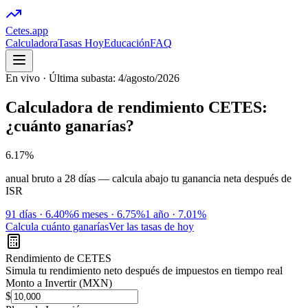
Cetes
.app
Calculadora
Tasas Hoy
Educación
FAQ
En vivo
· Última subasta: 4/agosto/2026
Calculadora de rendimiento CETES:
¿cuánto ganarías?
6.17
%
anual bruto a 28 días — calcula abajo tu ganancia neta después de
ISR
91 días
·
6.40
%
6 meses
·
6.75
%
1 año
·
7.01
%
Calcula cuánto ganarías
Ver las tasas de hoy
Rendimiento de CETES
Simula tu rendimiento neto después de impuestos en tiempo real
Monto a Invertir (MXN)
$